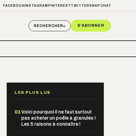
FACEBOOK
INSTAGRAM
PINTEREST
TWITTER
SNAPCHAT
S’ABONNER
RECHERCHER
⌕
LES PLUS LUS
01
Voici pourquoi il ne faut surtout
pas acheter un poêle à granulés !
Les 5 raisons à connaître !