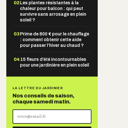
02
Les plantes résistantes à la
chaleur pour balcon : qui peut
survivre sans arrosage en plein
soleil ?
03
Prime de 800 € pour le chauffage
: comment obtenir cette aide
pour passer l’hiver au chaud ?
04
15 fleurs d’été incontournables
pour une jardinière en plein soleil
LA LETTRE DU JARDINIER
Nos conseils de saison,
chaque samedi matin.
Votre
adresse