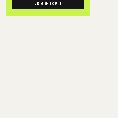
e-
JE M’INSCRIS
mail