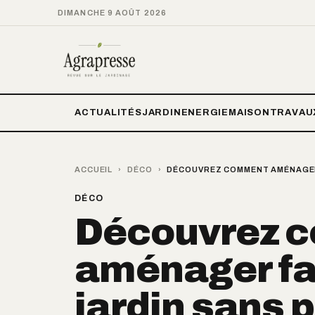
DIMANCHE 9 AOÛT 2026
ACTUALITÉS
JARDIN
ENERGIE
MAISON
TRAVAU
ACCUEIL
›
DÉCO
›
DÉCOUVREZ COMMENT AMÉNAGER
DÉCO
Découvrez 
aménager fa
jardin sans 