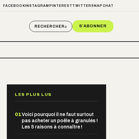
FACEBOOK
INSTAGRAM
PINTEREST
TWITTER
SNAPCHAT
S’ABONNER
RECHERCHER
⌕
LES PLUS LUS
01
Voici pourquoi il ne faut surtout
pas acheter un poêle à granulés !
Les 5 raisons à connaître !