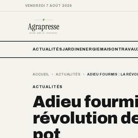
VENDREDI 7 AOÛT 2026
ACTUALITÉS
JARDIN
ENERGIE
MAISON
TRAVAU
ACCUEIL
›
ACTUALITÉS
›
ADIEU FOURMIS : LA RÉV
ACTUALITÉS
Adieu fourmi
révolution d
pot