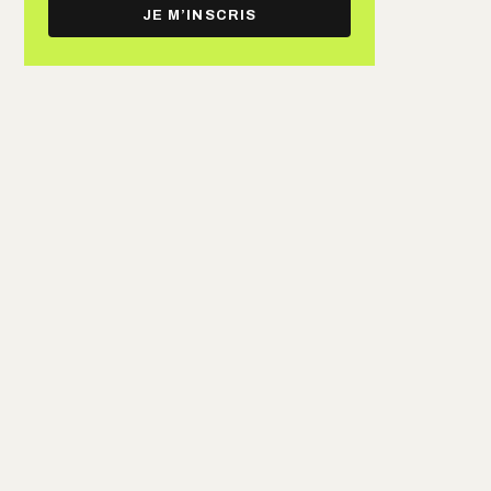
e-
JE M’INSCRIS
mail