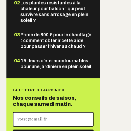
02
Les plantes résistantes à la
chaleur pour balcon : qui peut
survivre sans arrosage en plein
soleil ?
03
Prime de 800 € pour le chauffage
: comment obtenir cette aide
pour passer l’hiver au chaud ?
04
15 fleurs d’été incontournables
pour une jardinière en plein soleil
LA LETTRE DU JARDINIER
Nos conseils de saison,
chaque samedi matin.
Votre
adresse