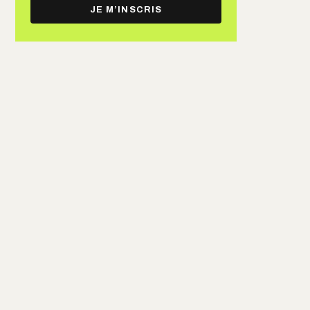
e-
JE M’INSCRIS
mail