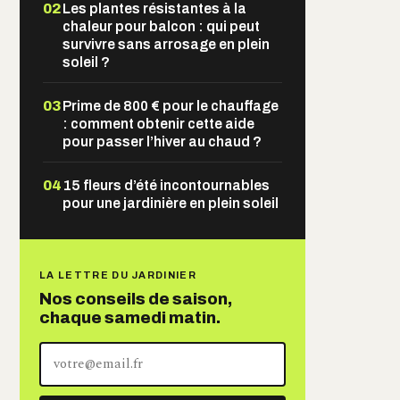
02
Les plantes résistantes à la
chaleur pour balcon : qui peut
survivre sans arrosage en plein
soleil ?
03
Prime de 800 € pour le chauffage
: comment obtenir cette aide
pour passer l’hiver au chaud ?
04
15 fleurs d’été incontournables
pour une jardinière en plein soleil
LA LETTRE DU JARDINIER
Nos conseils de saison,
chaque samedi matin.
Votre
adresse