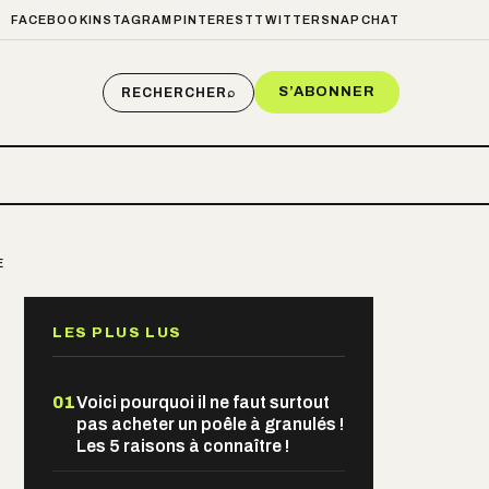
FACEBOOK
INSTAGRAM
PINTEREST
TWITTER
SNAPCHAT
S’ABONNER
RECHERCHER
⌕
E
LES PLUS LUS
01
Voici pourquoi il ne faut surtout
pas acheter un poêle à granulés !
Les 5 raisons à connaître !