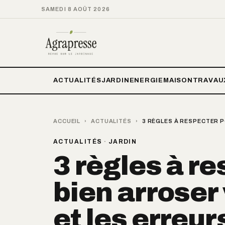
SAMEDI 8 AOÛT 2026
ACTUALITÉS
JARDIN
ENERGIE
MAISON
TRAVAU
ACCUEIL
›
ACTUALITÉS
›
3 RÈGLES À RESPECTER P
ACTUALITÉS
·
JARDIN
3 règles à r
bien arroser
et les erreur