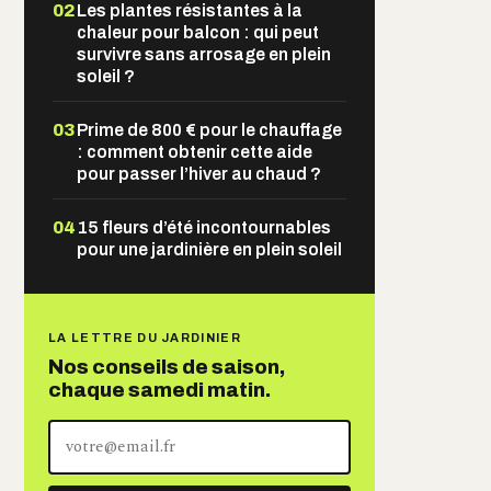
02
Les plantes résistantes à la
chaleur pour balcon : qui peut
survivre sans arrosage en plein
soleil ?
03
Prime de 800 € pour le chauffage
: comment obtenir cette aide
pour passer l’hiver au chaud ?
04
15 fleurs d’été incontournables
pour une jardinière en plein soleil
LA LETTRE DU JARDINIER
Nos conseils de saison,
chaque samedi matin.
Votre
adresse