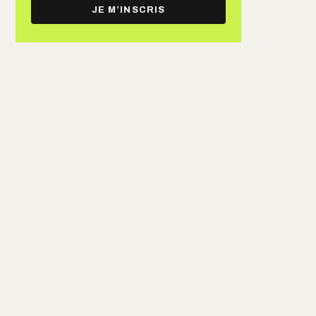
e-
JE M’INSCRIS
mail