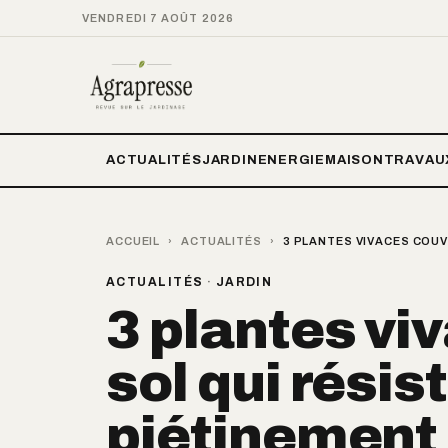
VENDREDI 7 AOÛT 2026
ACTUALITÉS
JARDIN
ENERGIE
MAISON
TRAVAU
ACCUEIL
›
ACTUALITÉS
›
3 PLANTES VIVACES COUV
ACTUALITÉS
·
JARDIN
3 plantes vi
sol qui résis
piétinement 