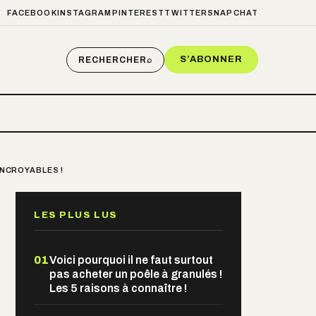
FACEBOOK
INSTAGRAM
PINTEREST
TWITTER
SNAPCHAT
S’ABONNER
RECHERCHER
⌕
INCROYABLES !
LES PLUS LUS
01
Voici pourquoi il ne faut surtout
pas acheter un poêle à granulés !
Les 5 raisons à connaître !