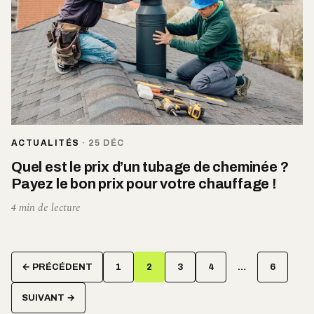
ACTUALITÉS
·
25 DÉC
Quel est le prix d’un tubage de cheminée ?
Payez le bon prix pour votre chauffage !
4 min de lecture
Pagination
← PRÉCÉDENT
1
2
3
4
…
6
des
publications
SUIVANT →