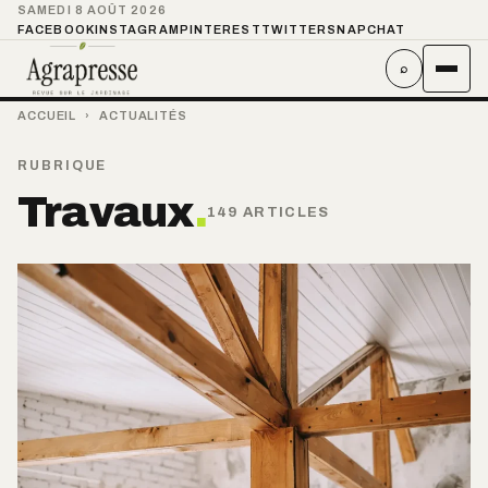
SAMEDI 8 AOÛT 2026
FACEBOOK
INSTAGRAM
PINTEREST
TWITTER
SNAPCHAT
⌕
ACCUEIL
›
ACTUALITÉS
RUBRIQUE
Travaux
.
149 ARTICLES