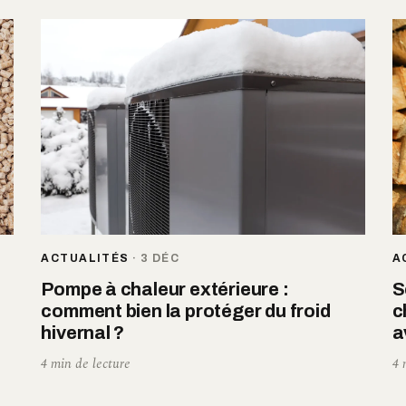
ACTUALITÉS
·
3 DÉC
A
Pompe à chaleur extérieure :
S
comment bien la protéger du froid
c
hivernal ?
a
4 min de lecture
4 