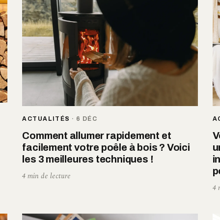
ACTUALITÉS
·
6 DÉC
A
Comment allumer rapidement et
V
facilement votre poêle à bois ? Voici
u
les 3 meilleures techniques !
i
p
4 min de lecture
4 