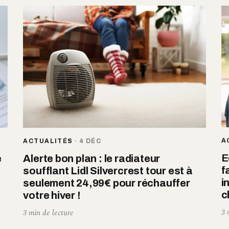
A
ACTUALITÉS
·
4 DÉC
E
e
Alerte bon plan : le radiateur
f
soufflant Lidl Silvercrest tour est à
i
seulement 24,99€ pour réchauffer
c
votre hiver !
3 
3 min de lecture