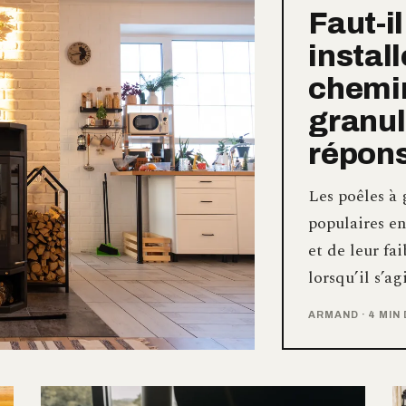
Faut-i
instal
chemin
granul
répons
Les poêles à 
populaires en
et de leur f
lorsqu’il s’a
ARMAND
·
4 MIN