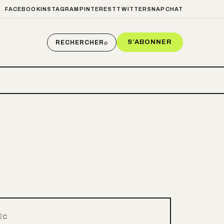
FACEBOOK
INSTAGRAM
PINTEREST
TWITTER
SNAPCHAT
S’ABONNER
RECHERCHER
⌕
ÉC