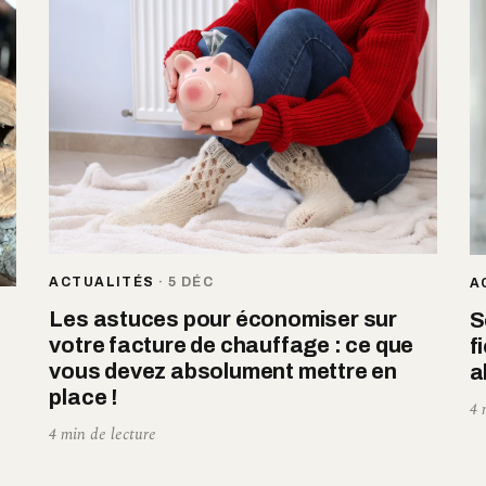
ACTUALITÉS
·
5 DÉC
A
Les astuces pour économiser sur
S
votre facture de chauffage : ce que
f
t
vous devez absolument mettre en
a
place !
4 
4 min de lecture