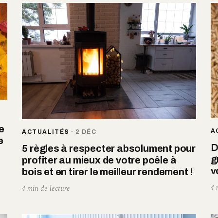
e
A
ACTUALITÉS
·
2 DÉC
e
D
5 règles à respecter absolument pour
g
profiter au mieux de votre poêle à
v
bois et en tirer le meilleur rendement !
4 
4 min de lecture