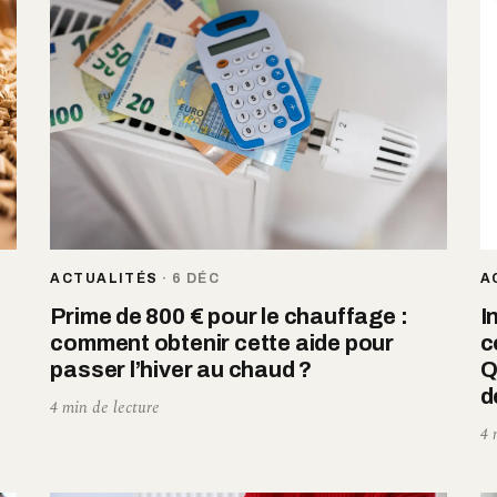
A
ACTUALITÉS
·
6 DÉC
I
Prime de 800 € pour le chauffage :
c
comment obtenir cette aide pour
Q
passer l’hiver au chaud ?
d
4 min de lecture
4 