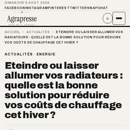
DIMANCHE 9 AOÛT 2026
FACEBOOK
INSTAGRAM
PINTEREST
TWITTER
SNAPCHAT
⌕
ACCUEIL
›
ACTUALITÉS
›
ETEINDRE OU LAISSER ALLUMER VOS
RADIATEURS : QUELLE EST LA BONNE SOLUTION POUR RÉDUIRE
VOS COÛTS DE CHAUFFAGE CET HIVER ?
ACTUALITÉS
·
ENERGIE
Eteindre ou laisser
allumer vos radiateurs :
quelle est la bonne
solution pour réduire
vos coûts de chauffage
cet hiver ?