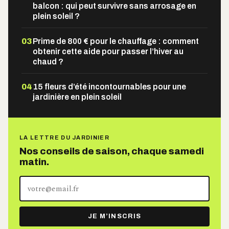
balcon : qui peut survivre sans arrosage en
plein soleil ?
03
Prime de 800 € pour le chauffage : comment
obtenir cette aide pour passer l’hiver au
chaud ?
04
15 fleurs d’été incontournables pour une
jardinière en plein soleil
LA LETTRE DU JARDINIER
Nos conseils de saison, chaque samedi
matin.
Votre
adresse
e-
JE M’INSCRIS
mail