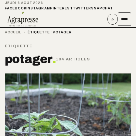
JEUDI 6 AOÛT 2026
FACEBOOK
INSTAGRAM
PINTEREST
TWITTER
SNAPCHAT
⌕
ACCUEIL
›
ÉTIQUETTE :
POTAGER
ÉTIQUETTE
potager
.
194 ARTICLES