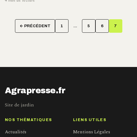
4 min de lecture
Pagination
← PRÉCÉDENT
1
…
5
6
7
des
publications
Agrapresse.fr
Site de jardin
NOS THÉMATIQUES
LIENS UTILES
Actualités
Mentions Légales