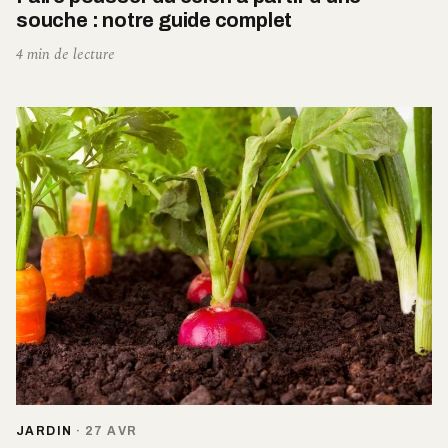
souche : notre guide complet
4 min de lecture
JARDIN
·
27 AVR