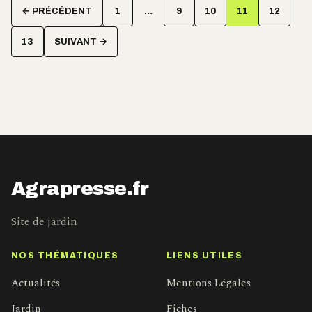
Pagination
← PRÉCÉDENT
1
…
9
10
11
12
des
publications
13
SUIVANT →
Agrapresse.fr
Site de jardin
NOS THÉMATIQUES
LIENS UTILES
Actualités
Mentions Légales
Jardin
Fiches