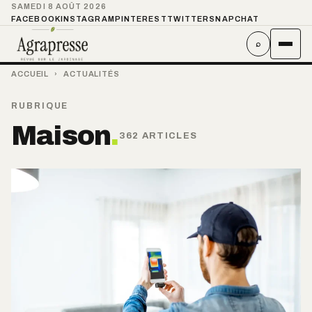
SAMEDI 8 AOÛT 2026
FACEBOOK
INSTAGRAM
PINTEREST
TWITTER
SNAPCHAT
⌕
ACCUEIL
›
ACTUALITÉS
RUBRIQUE
Maison
.
362 ARTICLES