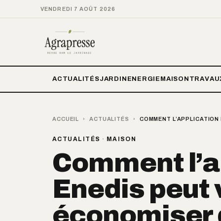
VENDREDI 7 AOÛT 2026
ACTUALITÉS
JARDIN
ENERGIE
MAISON
TRAVAU
ACCUEIL
›
ACTUALITÉS
›
COMMENT L’APPLICATION 
ACTUALITÉS
·
MAISON
Comment l’a
Enedis peut 
économiser d