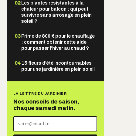
02
Les plantes résistantes à la
chaleur pour balcon : qui peut
survivre sans arrosage en plein
soleil ?
03
Prime de 800 € pour le chauffage
: comment obtenir cette aide
pour passer l’hiver au chaud ?
04
15 fleurs d’été incontournables
pour une jardinière en plein soleil
LA LETTRE DU JARDINIER
Nos conseils de saison,
chaque samedi matin.
Votre
adresse