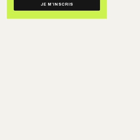
e-
JE M’INSCRIS
mail