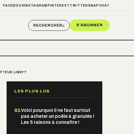
FACEBOOK
INSTAGRAM
PINTEREST
TWITTER
SNAPCHAT
S’ABONNER
RECHERCHER
⌕
PTEUR LINKY ?
LES PLUS LUS
01
Voici pourquoi il ne faut surtout
pas acheter un poêle à granulés !
Les 5 raisons à connaître !