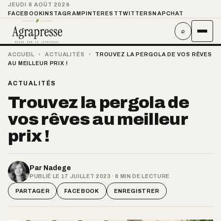
JEUDI 6 AOÛT 2026
FACEBOOK
INSTAGRAM
PINTEREST
TWITTER
SNAPCHAT
⌕
ACCUEIL
›
ACTUALITÉS
›
TROUVEZ LA PERGOLA DE VOS RÊVES
AU MEILLEUR PRIX !
ACTUALITÉS
Trouvez la pergola de
vos rêves au meilleur
prix !
Par
Nadege
PUBLIÉ LE 17 JUILLET 2023 · 8 MIN DE LECTURE
PARTAGER
FACEBOOK
ENREGISTRER