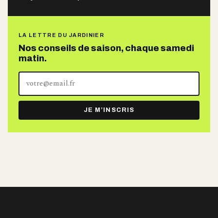
LA LETTRE DU JARDINIER
Nos conseils de saison, chaque samedi
matin.
Votre
adresse
e-
JE M’INSCRIS
mail