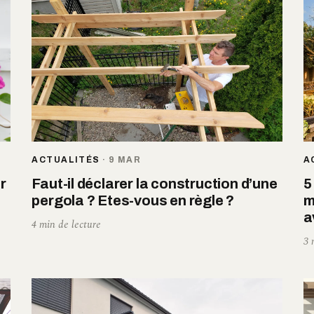
ACTUALITÉS
·
9 MAR
A
r
Faut-il déclarer la construction d’une
5
pergola ? Etes-vous en règle ?
m
a
4 min de lecture
3 