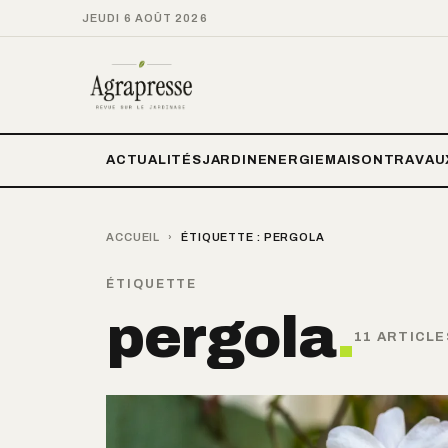
JEUDI 6 AOÛT 2026
ACTUALITÉS
JARDIN
ENERGIE
MAISON
TRAVAU
ACCUEIL
›
ÉTIQUETTE :
PERGOLA
ÉTIQUETTE
pergola
.
11 ARTICLE