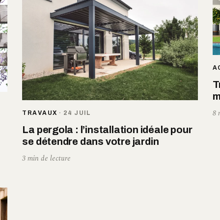
A
T
m
8 
TRAVAUX
·
24 JUIL
La pergola : l’installation idéale pour
se détendre dans votre jardin
3 min de lecture