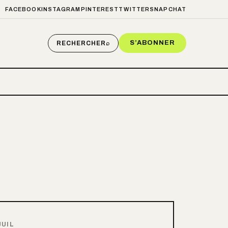
FACEBOOK
INSTAGRAM
PINTEREST
TWITTER
SNAPCHAT
S’ABONNER
RECHERCHER
⌕
JUIL