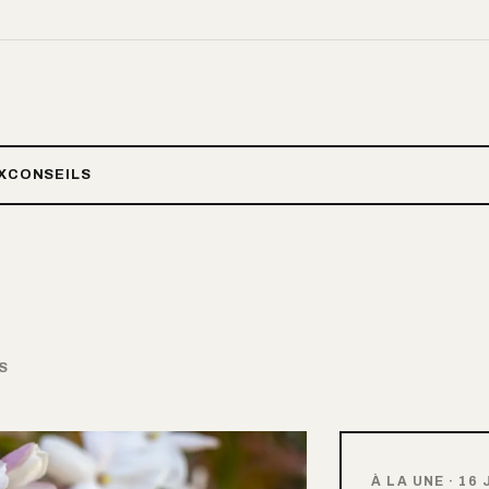
X
CONSEILS
S
À LA UNE
·
16 