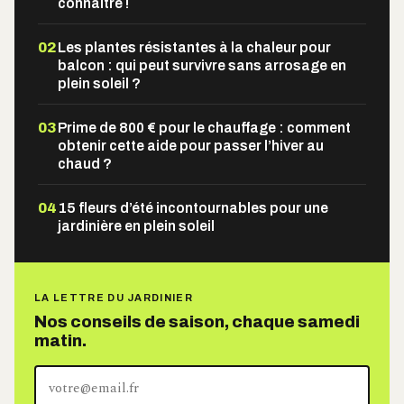
connaître !
02
Les plantes résistantes à la chaleur pour
balcon : qui peut survivre sans arrosage en
plein soleil ?
03
Prime de 800 € pour le chauffage : comment
obtenir cette aide pour passer l’hiver au
chaud ?
04
15 fleurs d’été incontournables pour une
jardinière en plein soleil
LA LETTRE DU JARDINIER
Nos conseils de saison, chaque samedi
matin.
Votre
adresse