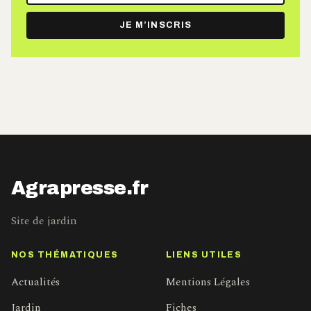
e-
JE M’INSCRIS
mail
Agrapresse.fr
Site de jardin
NOS THÉMATIQUES
LIENS UTILES
Actualités
Mentions Légales
Jardin
Fiches