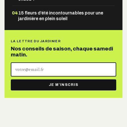
04
15 fleurs d’été incontournables pour une
jardinière en plein soleil
LA LETTRE DU JARDINIER
Nos conseils de saison, chaque samedi
matin.
Votre
adresse
e-
JE M’INSCRIS
mail