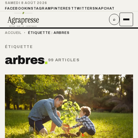
SAMEDI 8 AOÛT 2026
FACEBOOK
INSTAGRAM
PINTEREST
TWITTER
SNAPCHAT
⌕
ACCUEIL
›
ÉTIQUETTE :
ARBRES
ÉTIQUETTE
arbres
.
99 ARTICLES