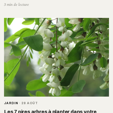
3 min de lecture
JARDIN
·
28 AOÛT
Les 7 pires arbres à planter dans votre