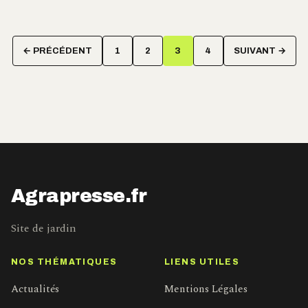
Pagination
← PRÉCÉDENT
1
2
3
4
SUIVANT →
des
publications
Agrapresse.fr
Site de jardin
NOS THÉMATIQUES
LIENS UTILES
Actualités
Mentions Légales