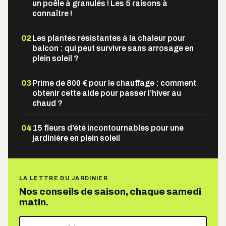
un poêle à granulés ! Les 5 raisons à
connaître !
02
Les plantes résistantes à la chaleur pour
balcon : qui peut survivre sans arrosage en
plein soleil ?
03
Prime de 800 € pour le chauffage : comment
obtenir cette aide pour passer l’hiver au
chaud ?
04
15 fleurs d’été incontournables pour une
jardinière en plein soleil
LA LETTRE DU JARDINIER
Nos conseils de saison, chaque samedi
matin.
Votre