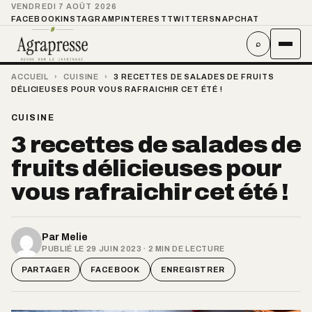
VENDREDI 7 AOÛT 2026
FACEBOOK
INSTAGRAM
PINTEREST
TWITTER
SNAPCHAT
⌕
ACCUEIL
›
CUISINE
›
3 RECETTES DE SALADES DE FRUITS
DÉLICIEUSES POUR VOUS RAFRAICHIR CET ÉTÉ !
CUISINE
3 recettes de salades de
fruits délicieuses pour
vous rafraichir cet été !
Par
Melie
PUBLIÉ LE 29 JUIN 2023 · 2 MIN DE LECTURE
PARTAGER
FACEBOOK
ENREGISTRER