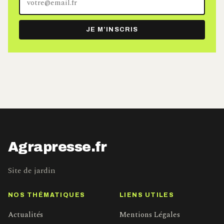
adresse
e-
JE M’INSCRIS
mail
Agrapresse.fr
Site de jardin
NOS THÉMATIQUES
LIENS UTILES
Actualités
Mentions Légales