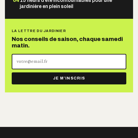
04
15 fleurs d’été incontournables pour une
jardinière en plein soleil
LA LETTRE DU JARDINIER
Nos conseils de saison, chaque samedi
matin.
Votre
adresse
e-
JE M’INSCRIS
mail