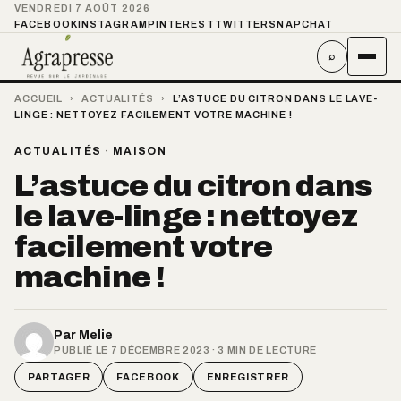
VENDREDI 7 AOÛT 2026
FACEBOOK
INSTAGRAM
PINTEREST
TWITTER
SNAPCHAT
⌕
ACCUEIL
›
ACTUALITÉS
›
L’ASTUCE DU CITRON DANS LE LAVE-
LINGE : NETTOYEZ FACILEMENT VOTRE MACHINE !
ACTUALITÉS
·
MAISON
L’astuce du citron dans
le lave-linge : nettoyez
facilement votre
machine !
Par
Melie
PUBLIÉ LE 7 DÉCEMBRE 2023 · 3 MIN DE LECTURE
PARTAGER
FACEBOOK
ENREGISTRER