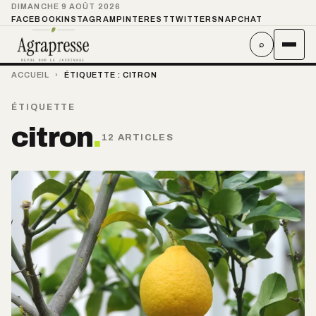
DIMANCHE 9 AOÛT 2026
FACEBOOK
INSTAGRAM
PINTEREST
TWITTER
SNAPCHAT
⌕
ACCUEIL
›
ÉTIQUETTE :
CITRON
ÉTIQUETTE
citron
.
12 ARTICLES