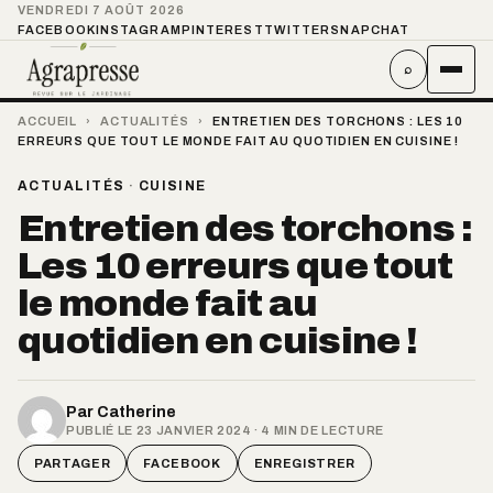
VENDREDI 7 AOÛT 2026
FACEBOOK
INSTAGRAM
PINTEREST
TWITTER
SNAPCHAT
⌕
ACCUEIL
›
ACTUALITÉS
›
ENTRETIEN DES TORCHONS : LES 10
ERREURS QUE TOUT LE MONDE FAIT AU QUOTIDIEN EN CUISINE !
ACTUALITÉS
·
CUISINE
Entretien des torchons :
Les 10 erreurs que tout
le monde fait au
quotidien en cuisine !
Par
Catherine
PUBLIÉ LE 23 JANVIER 2024 · 4 MIN DE LECTURE
PARTAGER
FACEBOOK
ENREGISTRER