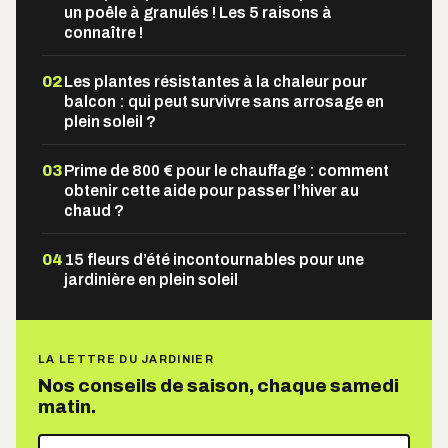
un poêle à granulés ! Les 5 raisons à
connaître !
02
Les plantes résistantes à la chaleur pour
balcon : qui peut survivre sans arrosage en
plein soleil ?
03
Prime de 800 € pour le chauffage : comment
obtenir cette aide pour passer l’hiver au
chaud ?
04
15 fleurs d’été incontournables pour une
jardinière en plein soleil
LA LETTRE DU JARDINIER
Nos conseils de saison, chaque samedi
matin.
Votre