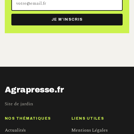
adresse
e-
JE M’INSCRIS
mail
Agrapresse.fr
Site de jardin
NOS THÉMATIQUES
LIENS UTILES
Actualités
Mentions Légales