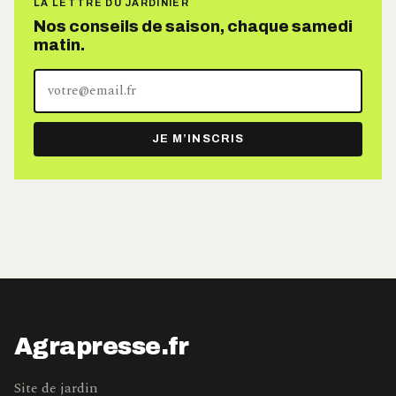
LA LETTRE DU JARDINIER
Nos conseils de saison, chaque samedi
matin.
Votre
adresse
e-
JE M’INSCRIS
mail
Agrapresse.fr
Site de jardin