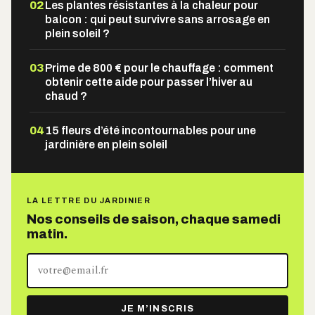
02
Les plantes résistantes à la chaleur pour
balcon : qui peut survivre sans arrosage en
plein soleil ?
03
Prime de 800 € pour le chauffage : comment
obtenir cette aide pour passer l’hiver au
chaud ?
04
15 fleurs d’été incontournables pour une
jardinière en plein soleil
LA LETTRE DU JARDINIER
Nos conseils de saison, chaque samedi
matin.
Votre
adresse
e-
JE M’INSCRIS