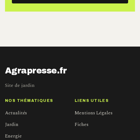
mail
Agrapresse.fr
Site de jardin
NOS THÉMATIQUES
LIENS UTILES
Actualités
Mentions Légales
Jardin
Fiches
Energie