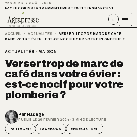
VENDREDI 7 AOÛT 2026
FACEBOOK
INSTAGRAM
PINTEREST
TWITTER
SNAPCHAT
⌕
ACCUEIL
›
ACTUALITÉS
›
VERSER TROP DE MARC DE CAFÉ
DANS VOTRE ÉVIER : EST-CE NOCIF POUR VOTRE PLOMBERIE ?
ACTUALITÉS
·
MAISON
Verser trop de marc de
café dans votre évier :
est-ce nocif pour votre
plomberie ?
Par
Nadege
PUBLIÉ LE 29 FÉVRIER 2024 · 3 MIN DE LECTURE
PARTAGER
FACEBOOK
ENREGISTRER