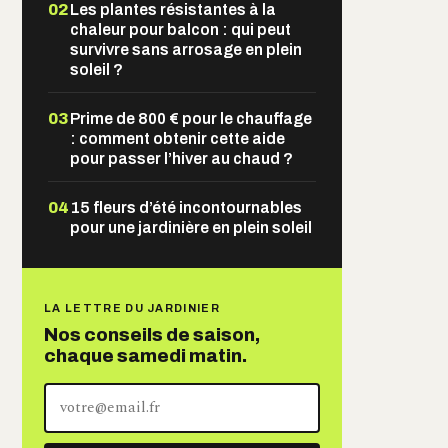
02
Les plantes résistantes à la
chaleur pour balcon : qui peut
survivre sans arrosage en plein
soleil ?
03
Prime de 800 € pour le chauffage
: comment obtenir cette aide
pour passer l’hiver au chaud ?
04
15 fleurs d’été incontournables
pour une jardinière en plein soleil
LA LETTRE DU JARDINIER
Nos conseils de saison,
chaque samedi matin.
Votre
adresse