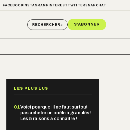
FACEBOOK
INSTAGRAM
PINTEREST
TWITTER
SNAPCHAT
S’ABONNER
RECHERCHER
⌕
LES PLUS LUS
01
Voici pourquoi il ne faut surtout
pas acheter un poêle à granulés !
Les 5 raisons à connaître !