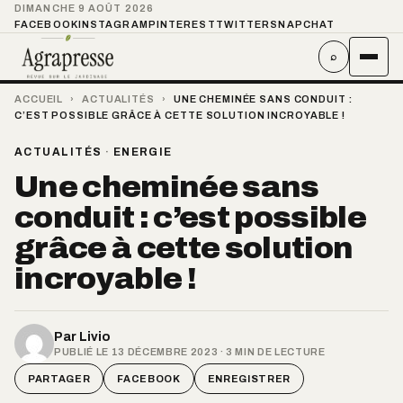
DIMANCHE 9 AOÛT 2026
FACEBOOK
INSTAGRAM
PINTEREST
TWITTER
SNAPCHAT
⌕
ACCUEIL
›
ACTUALITÉS
›
UNE CHEMINÉE SANS CONDUIT :
C’EST POSSIBLE GRÂCE À CETTE SOLUTION INCROYABLE !
ACTUALITÉS
·
ENERGIE
Une cheminée sans
conduit : c’est possible
grâce à cette solution
incroyable !
Par
Livio
PUBLIÉ LE 13 DÉCEMBRE 2023 · 3 MIN DE LECTURE
PARTAGER
FACEBOOK
ENREGISTRER