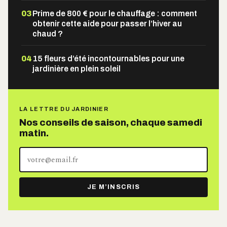
03
Prime de 800 € pour le chauffage : comment
obtenir cette aide pour passer l’hiver au
chaud ?
04
15 fleurs d’été incontournables pour une
jardinière en plein soleil
LA LETTRE DU JARDINIER
Nos conseils de saison, chaque samedi
matin.
Votre
adresse
e-
JE M’INSCRIS
mail