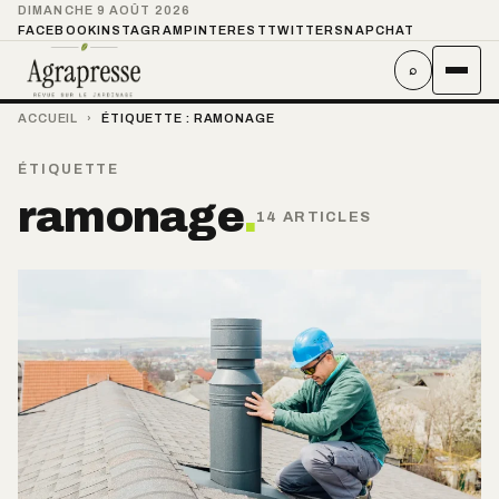
DIMANCHE 9 AOÛT 2026
FACEBOOK
INSTAGRAM
PINTEREST
TWITTER
SNAPCHAT
⌕
ACCUEIL
›
ÉTIQUETTE :
RAMONAGE
ÉTIQUETTE
ramonage
.
14 ARTICLES