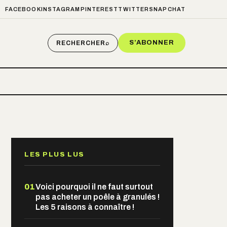
FACEBOOK
INSTAGRAM
PINTEREST
TWITTER
SNAPCHAT
S’ABONNER
RECHERCHER
⌕
LES PLUS LUS
01
Voici pourquoi il ne faut surtout
pas acheter un poêle à granulés !
Les 5 raisons à connaître !