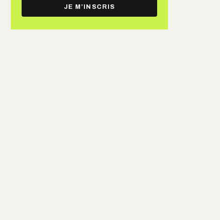
e-
JE M’INSCRIS
mail