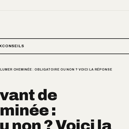
X
CONSEILS
UMER CHEMINÉE : OBLIGATOIRE OU NON ? VOICI LA RÉPONSE
vant de
minée :
u non ? Voici la