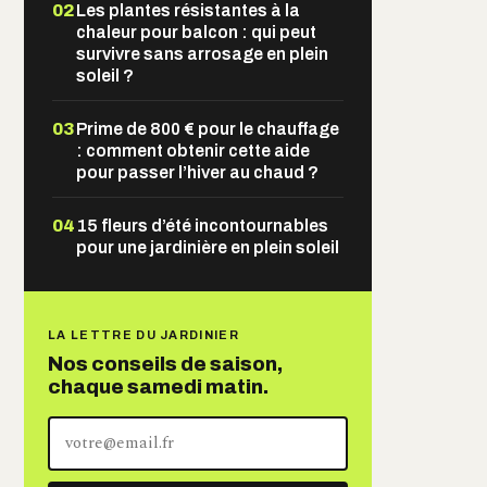
02
Les plantes résistantes à la
chaleur pour balcon : qui peut
survivre sans arrosage en plein
soleil ?
03
Prime de 800 € pour le chauffage
: comment obtenir cette aide
pour passer l’hiver au chaud ?
04
15 fleurs d’été incontournables
pour une jardinière en plein soleil
LA LETTRE DU JARDINIER
Nos conseils de saison,
chaque samedi matin.
Votre
adresse