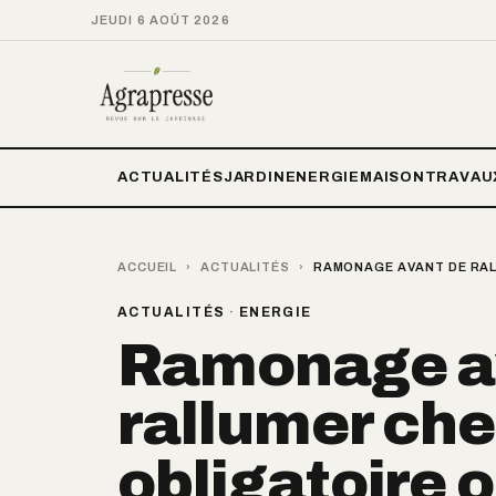
JEUDI 6 AOÛT 2026
ACTUALITÉS
JARDIN
ENERGIE
MAISON
TRAVAU
ACCUEIL
›
ACTUALITÉS
›
RAMONAGE AVANT DE RALL
ACTUALITÉS
·
ENERGIE
Ramonage a
rallumer che
obligatoire o