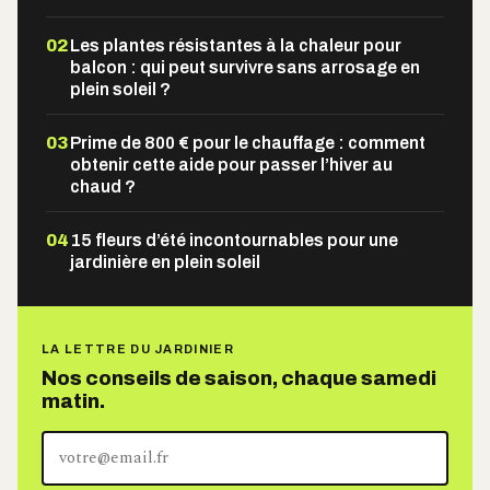
02
Les plantes résistantes à la chaleur pour
balcon : qui peut survivre sans arrosage en
plein soleil ?
03
Prime de 800 € pour le chauffage : comment
obtenir cette aide pour passer l’hiver au
chaud ?
04
15 fleurs d’été incontournables pour une
jardinière en plein soleil
LA LETTRE DU JARDINIER
Nos conseils de saison, chaque samedi
matin.
Votre
adresse