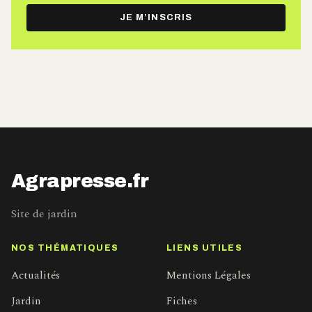
e-
JE M’INSCRIS
mail
Agrapresse.fr
Site de jardin
NOS THÉMATIQUES
LIENS UTILES
Actualités
Mentions Légales
Jardin
Fiches