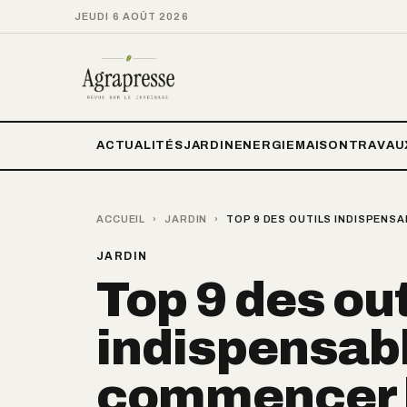
JEUDI 6 AOÛT 2026
ACTUALITÉS
JARDIN
ENERGIE
MAISON
TRAVAU
ACCUEIL
›
JARDIN
›
TOP 9 DES OUTILS INDISPENS
JARDIN
Top 9 des out
indispensab
commencer le