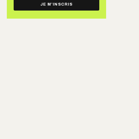
e-
JE M’INSCRIS
mail