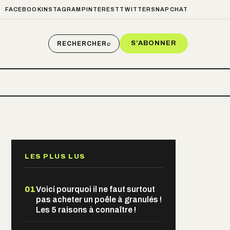
FACEBOOK
INSTAGRAM
PINTEREST
TWITTER
SNAPCHAT
S’ABONNER
RECHERCHER
⌕
LES PLUS LUS
01
Voici pourquoi il ne faut surtout
pas acheter un poêle à granulés !
Les 5 raisons à connaître !