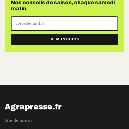
Nos conseils de saison, chaque samedi
matin.
Votre
adresse
e-
JE M’INSCRIS
mail
Agrapresse.fr
Site de jardin