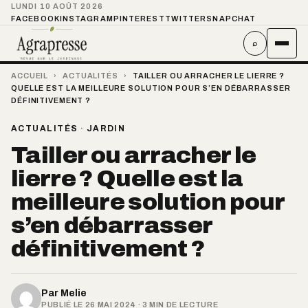
LUNDI 10 AOÛT 2026
FACEBOOK
INSTAGRAM
PINTEREST
TWITTER
SNAPCHAT
⌕
ACCUEIL
›
ACTUALITÉS
›
TAILLER OU ARRACHER LE LIERRE ?
QUELLE EST LA MEILLEURE SOLUTION POUR S’EN DÉBARRASSER
DÉFINITIVEMENT ?
ACTUALITÉS
·
JARDIN
Tailler ou arracher le
lierre ? Quelle est la
meilleure solution pour
s’en débarrasser
définitivement ?
Par
Melie
PUBLIÉ LE 26 MAI 2024 · 3 MIN DE LECTURE