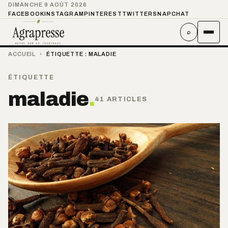
DIMANCHE 9 AOÛT 2026
FACEBOOK
INSTAGRAM
PINTEREST
TWITTER
SNAPCHAT
⌕
ACCUEIL
›
ÉTIQUETTE :
MALADIE
ÉTIQUETTE
maladie
.
41 ARTICLES