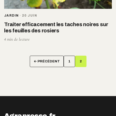
JARDIN
·
20 JUIN
Traiter efficacement les taches noires sur
les feuilles des rosiers
4 min de lecture
Pagination
← PRÉCÉDENT
1
2
des
publications