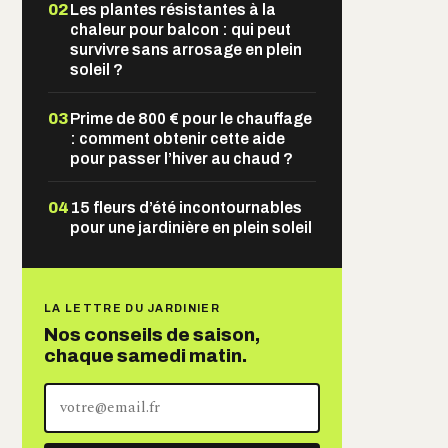
02
Les plantes résistantes à la
chaleur pour balcon : qui peut
survivre sans arrosage en plein
soleil ?
03
Prime de 800 € pour le chauffage
: comment obtenir cette aide
pour passer l’hiver au chaud ?
04
15 fleurs d’été incontournables
pour une jardinière en plein soleil
LA LETTRE DU JARDINIER
Nos conseils de saison,
chaque samedi matin.
Votre
adresse