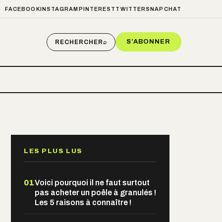
FACEBOOK
INSTAGRAM
PINTEREST
TWITTER
SNAPCHAT
S’ABONNER
RECHERCHER
⌕
LES PLUS LUS
01
Voici pourquoi il ne faut surtout
pas acheter un poêle à granulés !
Les 5 raisons à connaître !