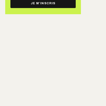
e-
JE M’INSCRIS
mail