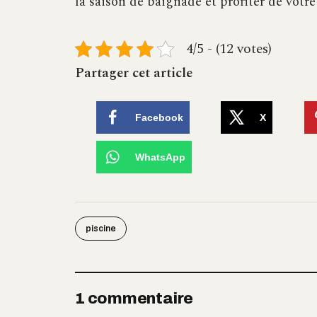
la saison de baignade et profiter de votr
4/5 - (12 votes)
Partager cet article
Facebook
X
WhatsApp
piscine
1 commentaire