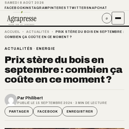
SAMEDI 8 AOÛT 2026
FACEBOOK
INSTAGRAM
PINTEREST
TWITTER
SNAPCHAT
⌕
ACCUEIL
›
ACTUALITÉS
›
PRIX STÈRE DU BOIS EN SEPTEMBRE :
COMBIEN ÇA COÛTE EN CE MOMENT ?
ACTUALITÉS
·
ENERGIE
Prix stère du bois en
septembre : combien ça
coûte en ce moment ?
Par
Philibert
PUBLIÉ LE 15 SEPTEMBRE 2024 · 3 MIN DE LECTURE
PARTAGER
FACEBOOK
ENREGISTRER