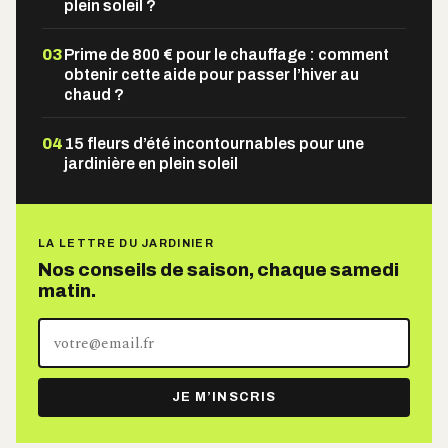
plein soleil ?
03
Prime de 800 € pour le chauffage : comment
obtenir cette aide pour passer l’hiver au
chaud ?
04
15 fleurs d’été incontournables pour une
jardinière en plein soleil
LA LETTRE DU JARDINIER
Nos conseils de saison, chaque samedi
matin.
Votre
adresse
e-
JE M’INSCRIS
mail