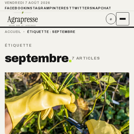
VENDREDI 7 AOÛT 2026
FACEBOOK
INSTAGRAM
PINTEREST
TWITTER
SNAPCHAT
⌕
ACCUEIL
›
ÉTIQUETTE :
SEPTEMBRE
ÉTIQUETTE
septembre
.
7 ARTICLES