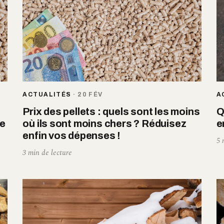
ACTUALITÉS
·
20 FÉV
A
Prix des pellets : quels sont les moins
Q
se
où ils sont moins chers ? Réduisez
e
enfin vos dépenses !
5 
3 min de lecture