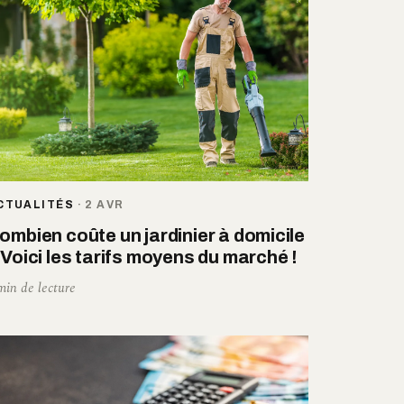
CTUALITÉS
·
2 AVR
ombien coûte un jardinier à domicile
 Voici les tarifs moyens du marché !
min de lecture