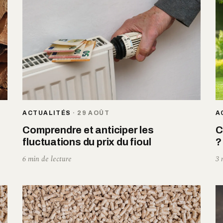
ACTUALITÉS
·
29 AOÛT
A
Comprendre et anticiper les
C
fluctuations du prix du fioul
?
6 min de lecture
3 