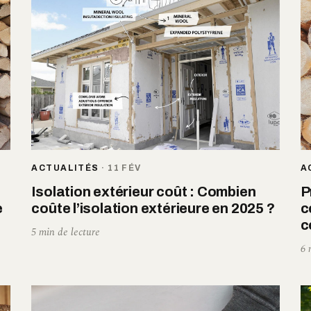
ACTUALITÉS
·
11 FÉV
A
Isolation extérieur coût : Combien
P
e
coûte l’isolation extérieure en 2025 ?
c
c
5 min de lecture
6 