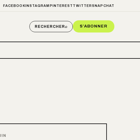
FACEBOOK
INSTAGRAM
PINTEREST
TWITTER
SNAPCHAT
S’ABONNER
RECHERCHER
⌕
UIN