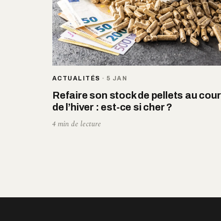
ACTUALITÉS
·
5 JAN
Refaire son stock de pellets au cou
de l’hiver : est-ce si cher ?
4 min de lecture