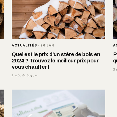
ACTUALITÉS
·
26 JAN
A
Quel est le prix d’un stère de bois en
P
2024 ? Trouvez le meilleur prix pour
q
vous chauffer !
3 
3 min de lecture