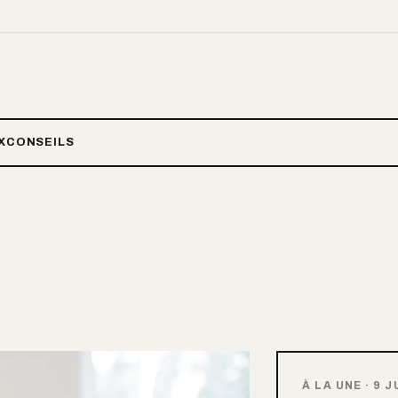
X
CONSEILS
À LA UNE
·
9 J