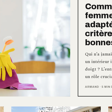
Comme
femme
adapté
critère
bonnes
Qui n’a jamai
un intérieur 
doigt ? L’ent
un rôle cruci
ARMAND
·
5 MIN