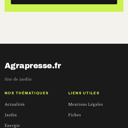
mail
Agrapresse.fr
Site de jardin
NOS THÉMATIQUES
LIENS UTILES
Actualités
Mentions Légales
Jardin
Fiches
Energie