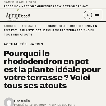
SAMEDI 8 AOÛT 2026
FACEBOOK
INSTAGRAM
PINTEREST
TWITTER
SNAPCHAT
⌕
ACCUEIL
›
ACTUALITÉS
›
POURQUOI LE RHODODENDRON EN
POT EST LA PLANTE IDÉALE POUR VOTRE TERRASSE ? VOICI
TOUS SES ATOUTS
ACTUALITÉS
·
JARDIN
Pourquoi le
rhododendron en pot
est la plante idéale pour
votre terrasse ? Voici
tous ses atouts
Par
Melie
PUBLIÉ LE 19 MAI 2024 · 4 MIN DE LECTURE