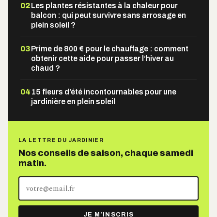
02
Les plantes résistantes à la chaleur pour
balcon : qui peut survivre sans arrosage en
plein soleil ?
03
Prime de 800 € pour le chauffage : comment
obtenir cette aide pour passer l’hiver au
chaud ?
04
15 fleurs d’été incontournables pour une
jardinière en plein soleil
LA LETTRE DU JARDINIER
Nos conseils de saison, chaque samedi
matin.
Votre
adresse
e-
JE M’INSCRIS