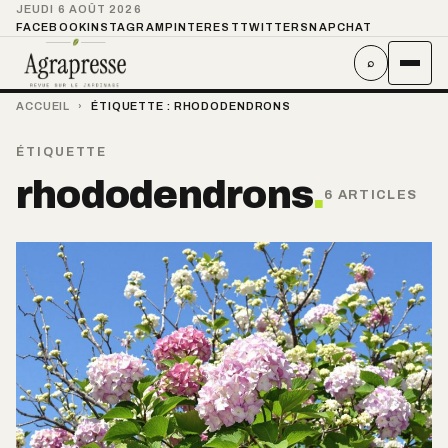
JEUDI 6 AOÛT 2026
FACEBOOK
INSTAGRAM
PINTEREST
TWITTER
SNAPCHAT
⌕
ACCUEIL
›
ÉTIQUETTE :
RHODODENDRONS
ÉTIQUETTE
rhododendrons
.
6 ARTICLES