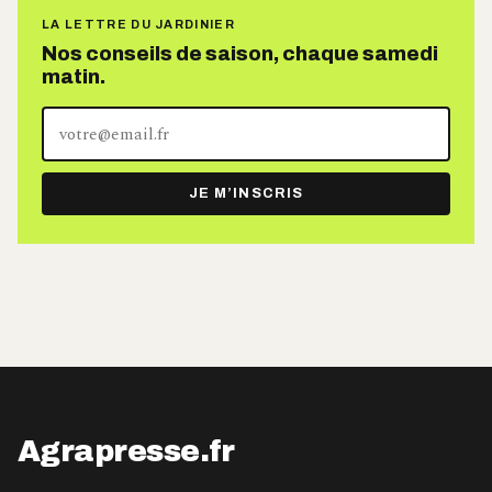
LA LETTRE DU JARDINIER
Nos conseils de saison, chaque samedi
matin.
Votre
adresse
e-
JE M’INSCRIS
mail
Agrapresse.fr