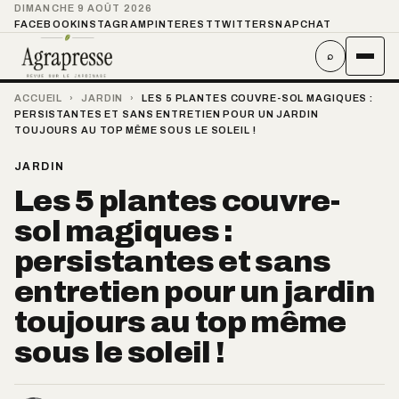
DIMANCHE 9 AOÛT 2026
FACEBOOK
INSTAGRAM
PINTEREST
TWITTER
SNAPCHAT
⌕
ACCUEIL
›
JARDIN
›
LES 5 PLANTES COUVRE-SOL MAGIQUES :
PERSISTANTES ET SANS ENTRETIEN POUR UN JARDIN
TOUJOURS AU TOP MÊME SOUS LE SOLEIL !
JARDIN
Les 5 plantes couvre-
sol magiques :
persistantes et sans
entretien pour un jardin
toujours au top même
sous le soleil !