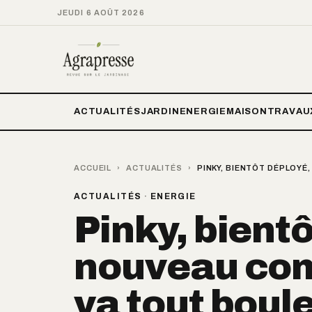
JEUDI 6 AOÛT 2026
ACTUALITÉS
JARDIN
ENERGIE
MAISON
TRAVAU
ACCUEIL
›
ACTUALITÉS
›
PINKY, BIENTÔT DÉPLOYÉ
ACTUALITÉS
·
ENERGIE
Pinky, bientô
nouveau com
va tout boul