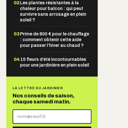
02
Les plantes résistantes à la
chaleur pour balcon : qui peut
survivre sans arrosage en plein
soleil ?
03
Prime de 800 € pour le chauffage
: comment obtenir cette aide
pour passer l’hiver au chaud ?
04
15 fleurs d’été incontournables
pour une jardinière en plein soleil
LA LETTRE DU JARDINIER
Nos conseils de saison,
chaque samedi matin.
Votre
adresse