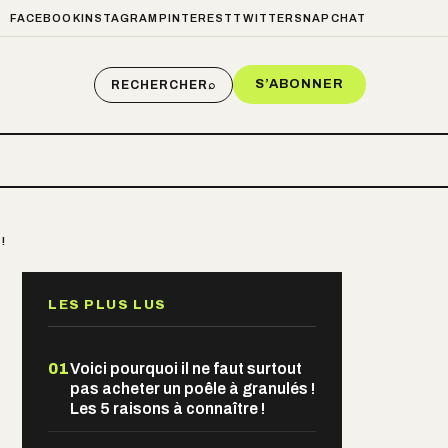
FACEBOOK
INSTAGRAM
PINTEREST
TWITTER
SNAPCHAT
S’ABONNER
RECHERCHER
⌕
!
LES PLUS LUS
01
Voici pourquoi il ne faut surtout
pas acheter un poêle à granulés !
Les 5 raisons à connaître !