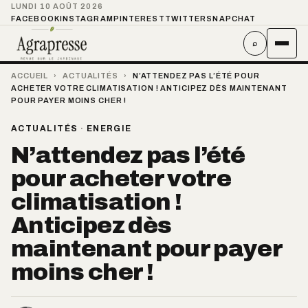
LUNDI 10 AOÛT 2026
FACEBOOK
INSTAGRAM
PINTEREST
TWITTER
SNAPCHAT
⌕
ACCUEIL
›
ACTUALITÉS
›
N’ATTENDEZ PAS L’ÉTÉ POUR
ACHETER VOTRE CLIMATISATION ! ANTICIPEZ DÈS MAINTENANT
POUR PAYER MOINS CHER !
ACTUALITÉS
·
ENERGIE
N’attendez pas l’été
pour acheter votre
climatisation !
Anticipez dès
maintenant pour payer
moins cher !