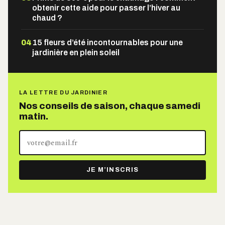
obtenir cette aide pour passer l’hiver au
chaud ?
04
15 fleurs d’été incontournables pour une
jardinière en plein soleil
LA LETTRE DU JARDINIER
Nos conseils de saison, chaque samedi
matin.
Votre
adresse
e-
JE M’INSCRIS
mail