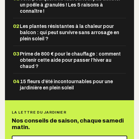
un poêle à granulés ! Les 5 raisons à
connaître !
02
Les plantes résistantes à la chaleur pour
balcon : qui peut survivre sans arrosage en
plein soleil ?
03
Prime de 800 € pour le chauffage : comment
obtenir cette aide pour passer l’hiver au
chaud ?
04
15 fleurs d’été incontournables pour une
jardinière en plein soleil
LA LETTRE DU JARDINIER
Nos conseils de saison, chaque samedi
matin.