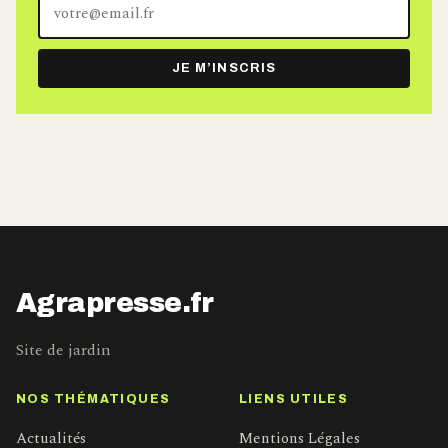
Votre
adresse
e-
JE M’INSCRIS
mail
Agrapresse.fr
Site de jardin
NOS THÉMATIQUES
LIENS UTILES
Actualités
Mentions Légales