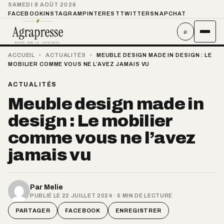
SAMEDI 8 AOÛT 2026
FACEBOOK
INSTAGRAM
PINTEREST
TWITTER
SNAPCHAT
⌕
ACCUEIL
›
ACTUALITÉS
›
MEUBLE DESIGN MADE IN DESIGN : LE
MOBILIER COMME VOUS NE L’AVEZ JAMAIS VU
ACTUALITÉS
Meuble design made in
design : Le mobilier
comme vous ne l’avez
jamais vu
Par
Melie
PUBLIÉ LE 22 JUILLET 2024 · 5 MIN DE LECTURE
PARTAGER
FACEBOOK
ENREGISTRER