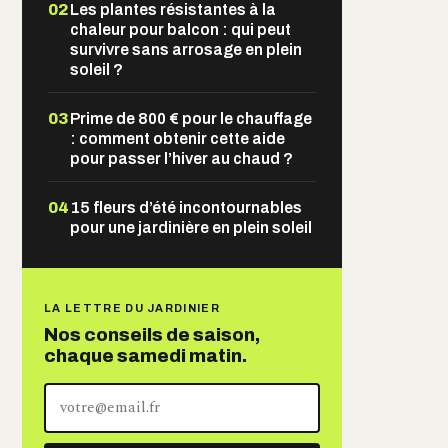
02
Les plantes résistantes à la
chaleur pour balcon : qui peut
survivre sans arrosage en plein
soleil ?
03
Prime de 800 € pour le chauffage
: comment obtenir cette aide
pour passer l’hiver au chaud ?
04
15 fleurs d’été incontournables
pour une jardinière en plein soleil
LA LETTRE DU JARDINIER
Nos conseils de saison,
chaque samedi matin.
Votre
adresse