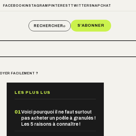
FACEBOOK
INSTAGRAM
PINTEREST
TWITTER
SNAPCHAT
S’ABONNER
RECHERCHER
⌕
TOYER FACILEMENT ?
LES PLUS LUS
01
Voici pourquoi il ne faut surtout
pas acheter un poêle à granulés !
Les 5 raisons à connaître !