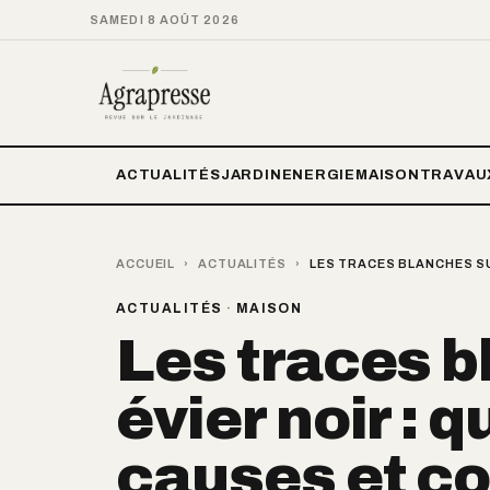
SAMEDI 8 AOÛT 2026
ACTUALITÉS
JARDIN
ENERGIE
MAISON
TRAVAU
ACCUEIL
›
ACTUALITÉS
›
LES TRACES BLANCHES SU
ACTUALITÉS
·
MAISON
Les traces b
évier noir : q
causes et c