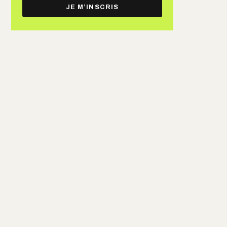
e-
JE M’INSCRIS
mail