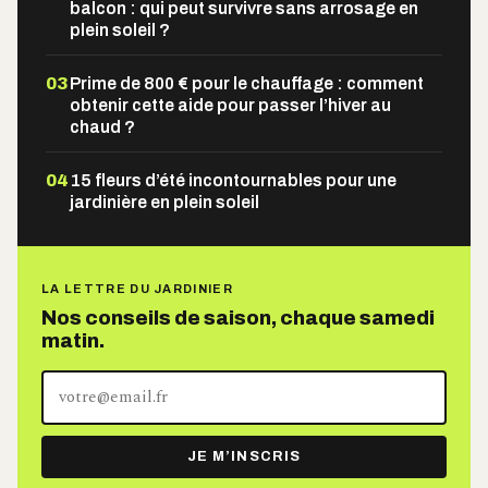
balcon : qui peut survivre sans arrosage en
plein soleil ?
03
Prime de 800 € pour le chauffage : comment
obtenir cette aide pour passer l’hiver au
chaud ?
04
15 fleurs d’été incontournables pour une
jardinière en plein soleil
LA LETTRE DU JARDINIER
Nos conseils de saison, chaque samedi
matin.
Votre
adresse
e-
JE M’INSCRIS
mail