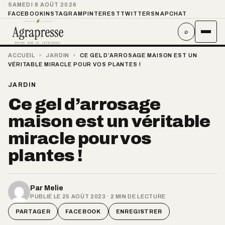
SAMEDI 8 AOÛT 2026
FACEBOOK
INSTAGRAM
PINTEREST
TWITTER
SNAPCHAT
⌕
ACCUEIL
›
JARDIN
›
CE GEL D’ARROSAGE MAISON EST UN
VÉRITABLE MIRACLE POUR VOS PLANTES !
JARDIN
Ce gel d’arrosage
maison est un véritable
miracle pour vos
plantes !
Par
Melie
PUBLIÉ LE 25 AOÛT 2023 · 2 MIN DE LECTURE
PARTAGER
FACEBOOK
ENREGISTRER