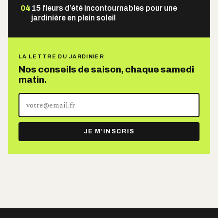
04
15 fleurs d’été incontournables pour une
jardinière en plein soleil
LA LETTRE DU JARDINIER
Nos conseils de saison, chaque samedi
matin.
Votre
adresse
e-
JE M’INSCRIS
mail