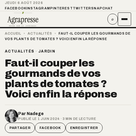
JEUDI 6 AOÛT 2026
FACEBOOK
INSTAGRAM
PINTEREST
TWITTER
SNAPCHAT
⌕
ACCUEIL
›
ACTUALITÉS
›
FAUT-IL COUPER LES GOURMANDS DE
VOS PLANTS DE TOMATES ? VOICI ENFIN LA RÉPONSE
ACTUALITÉS
·
JARDIN
Faut-il couper les
gourmands de vos
plants de tomates ?
Voici enfin la réponse
Par
Nadege
PUBLIÉ LE 1 JUIN 2024 · 3 MIN DE LECTURE
PARTAGER
FACEBOOK
ENREGISTRER