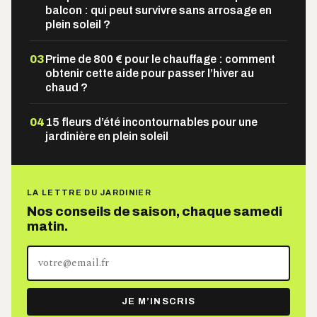
balcon : qui peut survivre sans arrosage en
plein soleil ?
03
Prime de 800 € pour le chauffage : comment
obtenir cette aide pour passer l’hiver au
chaud ?
04
15 fleurs d’été incontournables pour une
jardinière en plein soleil
LA LETTRE DU JARDINIER
Nos conseils de saison, chaque samedi
matin.
Votre
adresse
e-
JE M’INSCRIS
mail