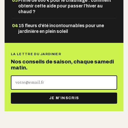
03
Prime de 800 € pour le chauffage : comment
obtenir cette aide pour passer l’hiver au
chaud ?
04
15 fleurs d’été incontournables pour une
jardinière en plein soleil
LA LETTRE DU JARDINIER
Nos conseils de saison, chaque samedi
matin.
Votre
adresse
e-
JE M’INSCRIS
mail