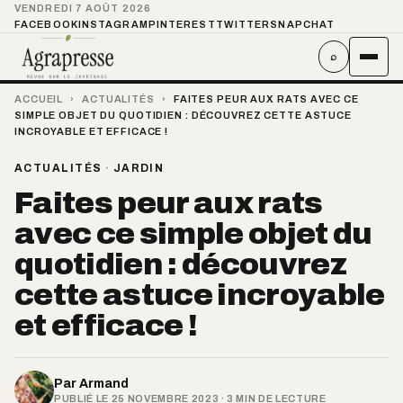
VENDREDI 7 AOÛT 2026
FACEBOOK
INSTAGRAM
PINTEREST
TWITTER
SNAPCHAT
⌕
ACCUEIL
›
ACTUALITÉS
›
FAITES PEUR AUX RATS AVEC CE
SIMPLE OBJET DU QUOTIDIEN : DÉCOUVREZ CETTE ASTUCE
INCROYABLE ET EFFICACE !
ACTUALITÉS
·
JARDIN
Faites peur aux rats
avec ce simple objet du
quotidien : découvrez
cette astuce incroyable
et efficace !
Par
Armand
PUBLIÉ LE 25 NOVEMBRE 2023 · 3 MIN DE LECTURE