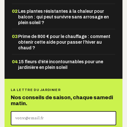
02
Les plantes résistantes à la chaleur pour
balcon : qui peut survivre sans arrosage en
plein soleil ?
03
Prime de 800 € pour le chauffage : comment
obtenir cette aide pour passer l’hiver au
chaud ?
04
15 fleurs d’été incontournables pour une
jardinière en plein soleil
LA LETTRE DU JARDINIER
Nos conseils de saison, chaque samedi
matin.
Votre
adresse