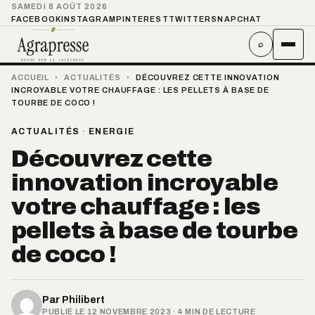
SAMEDI 8 AOÛT 2026
FACEBOOK
INSTAGRAM
PINTEREST
TWITTER
SNAPCHAT
⌕
ACCUEIL
›
ACTUALITÉS
›
DÉCOUVREZ CETTE INNOVATION
INCROYABLE VOTRE CHAUFFAGE : LES PELLETS À BASE DE
TOURBE DE COCO !
ACTUALITÉS
·
ENERGIE
Découvrez cette
innovation incroyable
votre chauffage : les
pellets à base de tourbe
de coco !
Par
Philibert
PUBLIÉ LE 12 NOVEMBRE 2023 · 4 MIN DE LECTURE