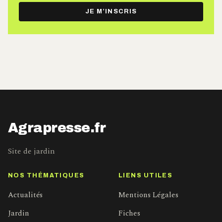
e-
JE M’INSCRIS
mail
Agrapresse.fr
Site de jardin
NOS THÉMATIQUES
LIENS UTILES
Actualités
Mentions Légales
Jardin
Fiches