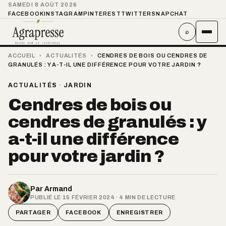
SAMEDI 8 AOÛT 2026
FACEBOOK
INSTAGRAM
PINTEREST
TWITTER
SNAPCHAT
⌕
ACCUEIL
›
ACTUALITÉS
›
CENDRES DE BOIS OU CENDRES DE
GRANULÉS : Y A-T-IL UNE DIFFÉRENCE POUR VOTRE JARDIN ?
ACTUALITÉS
·
JARDIN
Cendres de bois ou
cendres de granulés : y
a-t-il une différence
pour votre jardin ?
Par
Armand
PUBLIÉ LE 15 FÉVRIER 2024 · 4 MIN DE LECTURE
PARTAGER
FACEBOOK
ENREGISTRER