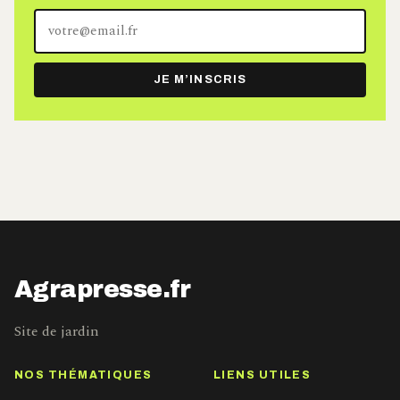
Votre
adresse
e-
JE M’INSCRIS
mail
Agrapresse.fr
Site de jardin
NOS THÉMATIQUES
LIENS UTILES