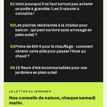
01
Voici pourquoi il ne faut surtout pas acheter
un poêle à granulés ! Les 5 raisons à
connaître !
02
Les plantes résistantes à la chaleur pour
balcon : qui peut survivre sans arrosage en
plein soleil ?
03
Prime de 800 € pour le chauffage : comment
obtenir cette aide pour passer l’hiver au
chaud ?
04
15 fleurs d’été incontournables pour une
jardinière en plein soleil
LA LETTRE DU JARDINIER
Nos conseils de saison, chaque samedi
matin.