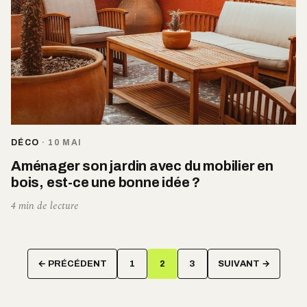
DÉCO
·
10 MAI
Aménager son jardin avec du mobilier en
bois, est-ce une bonne idée ?
4 min de lecture
Pagination
← PRÉCÉDENT
1
2
3
SUIVANT →
des
publications