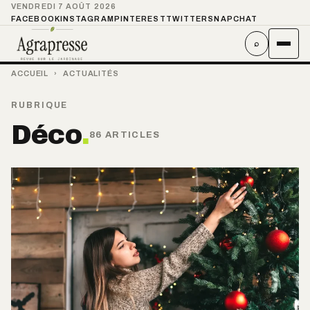
VENDREDI 7 AOÛT 2026
FACEBOOK
INSTAGRAM
PINTEREST
TWITTER
SNAPCHAT
⌕
ACCUEIL
›
ACTUALITÉS
RUBRIQUE
Déco
.
86 ARTICLES