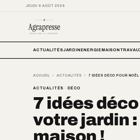
JEUDI 6 AOÛT 2026
ACTUALITÉS
JARDIN
ENERGIE
MAISON
TRAVAU
ACCUEIL
›
ACTUALITÉS
›
7 IDÉES DÉCO POUR NOËL 
ACTUALITÉS
·
DÉCO
7 idées déco
votre jardin 
maison !