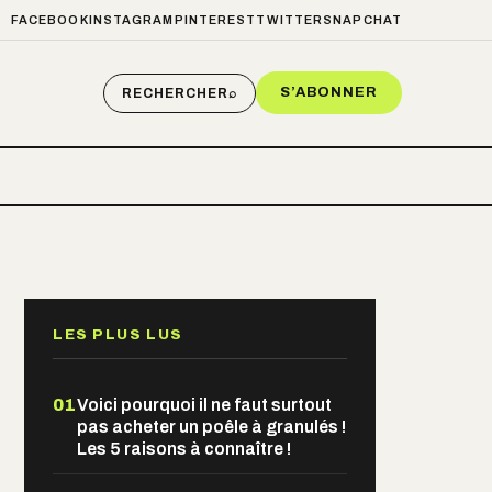
FACEBOOK
INSTAGRAM
PINTEREST
TWITTER
SNAPCHAT
S’ABONNER
RECHERCHER
⌕
LES PLUS LUS
01
Voici pourquoi il ne faut surtout
pas acheter un poêle à granulés !
Les 5 raisons à connaître !