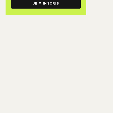
e-
JE M’INSCRIS
mail