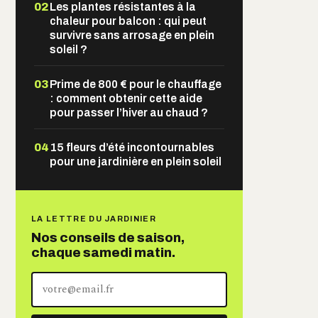
02
Les plantes résistantes à la
chaleur pour balcon : qui peut
survivre sans arrosage en plein
soleil ?
03
Prime de 800 € pour le chauffage
: comment obtenir cette aide
pour passer l’hiver au chaud ?
04
15 fleurs d’été incontournables
pour une jardinière en plein soleil
LA LETTRE DU JARDINIER
Nos conseils de saison,
chaque samedi matin.
Votre
adresse