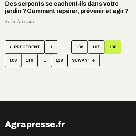
Des serpents se cachent-ils dans votre
jardin ? Comment repérer, prévenir et agir ?
3 min de lecture
Pagination
← PRÉCÉDENT
1
…
106
107
108
des
publications
109
110
…
118
SUIVANT →
Agrapresse.fr