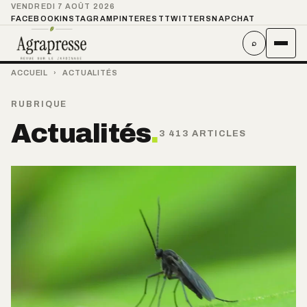
VENDREDI 7 AOÛT 2026
FACEBOOK
INSTAGRAM
PINTEREST
TWITTER
SNAPCHAT
⌕
ACCUEIL
›
ACTUALITÉS
RUBRIQUE
Actualités
.
3 413 ARTICLES