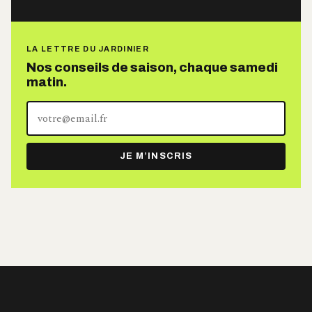
LA LETTRE DU JARDINIER
Nos conseils de saison, chaque samedi
matin.
Votre
adresse
e-
JE M’INSCRIS
mail